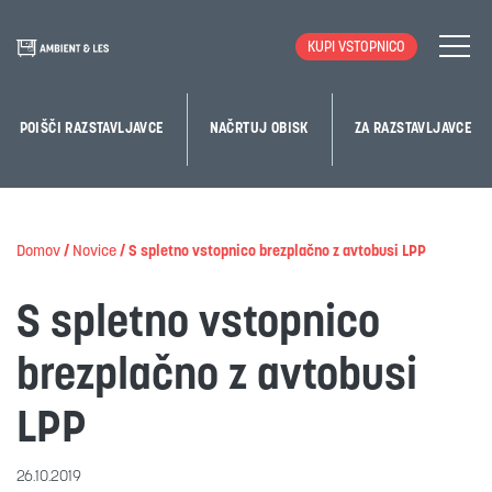
KUPI VSTOPNICO
POIŠČI RAZSTAVLJAVCE
NAČRTUJ OBISK
ZA RAZSTAVLJAVCE
Domov
/
Novice
/
S spletno vstopnico brezplačno z avtobusi LPP
S spletno vstopnico
brezplačno z avtobusi
LPP
26.10.2019