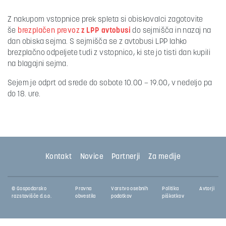
Z nakupom vstopnice prek spleta si obiskovalci zagotovite
še
brezplačen prevoz
z LPP avtobusi
do sejmišča in nazaj na
dan obiska sejma. S sejmišča se z avtobusi LPP lahko
brezplačno odpeljete tudi z vstopnico, ki ste jo tisti dan kupili
na blagajni sejma.
Sejem je odprt od srede do sobote 10.00 – 19.00, v nedeljo pa
do 18. ure.
Kontakt
Novice
Partnerji
Za medije
© Gospodarsko
Pravna
Varstvo osebnih
Politika
Avtorji
razstavišče d.o.o.
obvestila
podatkov
piškotkov